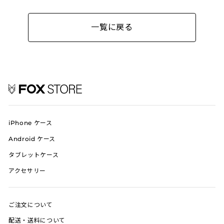
シ
ツ
ピ
ェ
イ
ン
一覧に戻る
ア
ー
す
す
ト
る
る
す
る
iPhone ケース
Android ケース
タブレットケース
アクセサリー
ご注文について
配送・送料について