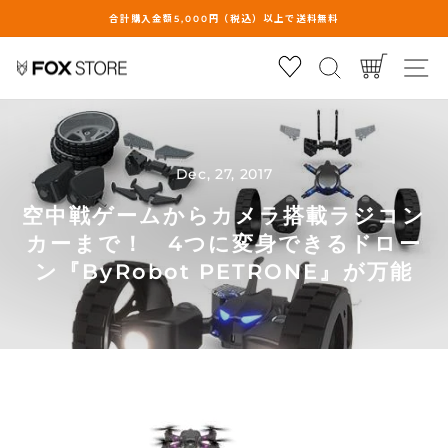
合計購入金額5,000円（税込）以上で送料無料
ス
Cart
Search
サ
ラ
イ
ド
シ
ョ
Dec, 27, 2017
ー
の
空中戦ゲームからカメラ搭載ラジコン
一
カーまで！ 4つに変身できるドロー
時
ン『ByRobot PETRONE』が万能
停
止