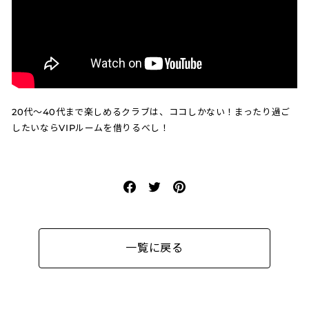
20代～40代まで楽しめるクラブは、ココしかない！まったり過ご
したいならVIPルームを借りるべし！
Facebook
Twitter
Pinterest
で
に
で
シ
ツ
ピ
ェ
イ
ン
一覧に戻る
ア
ー
す
す
ト
る
る
す
る