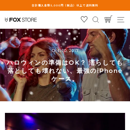
合計購入金額5,000円（税込）以上で送料無料
ス
Cart
Search
サ
ラ
イ
ド
シ
ョ
Oct, 10, 2017
ー
の
ハロウィンの準備はOK？ 濡らしても
一
落としても壊れない、最強のiPhone
時
ケース。
停
止