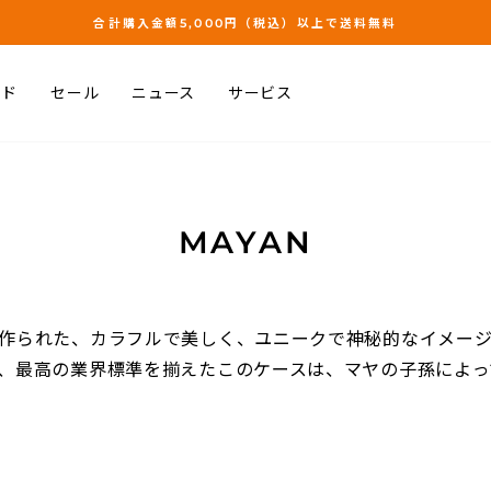
合計購入金額5,000円（税込）以上で送料無料
ス
ラ
ンド
セール
ニュース
サービス
イ
ド
シ
ョ
ー
MAYAN
の
一
時
停
作られた、カラフルで美しく、ユニークで神秘的なイメー
止
、最高の業界標準を揃えたこのケースは、マヤの子孫によって